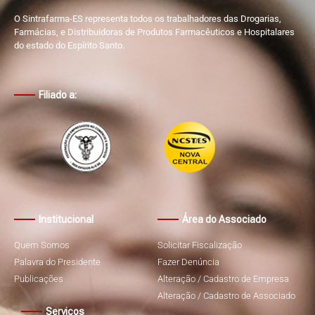
O Sintrafarma-ES representa todos os trabalhadores das Drogarias,
Farmácias, e Distribuidoras de Produtos Farmacêuticos e Hospitalares
do estado do Espírito Santo.
Filiado a:
Institucional
Área do Associado
Quem Somos
Solicitar Fiscalização
Palavra do Presidente
Fazer Denúncia
Publicações
Alteração / Cadastro de Empresa
Alteração / Cadastro de Associado
Serviços