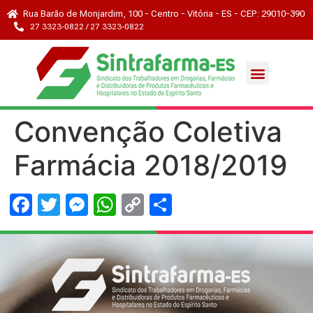
Rua Barão de Monjardim, 100 - Centro - Vitória - ES - CEP: 29010-390
27 3323-0822 / 27 3323-0822
Convenção Coletiva
Farmácia 2018/2019
Facebook
Twitter
Messenger
WhatsApp
Copy
Share
Link