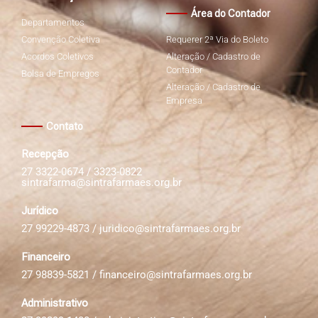
Área do Contador
Departamentos
Convenção Coletiva
Requerer 2ª Via do Boleto
Acordos Coletivos
Alteração / Cadastro de
Contador
Bolsa de Empregos
Alteração / Cadastro de
Empresa
Contato
Recepção
27 3322-0674 / 3323-0822
sintrafarma@sintrafarmaes.org.br
Jurídico
27 99229-4873 /
juridico@sintrafarmaes.org.br
Financeiro
27 98839-5821 /
financeiro@sintrafarmaes.org.br
Administrativo