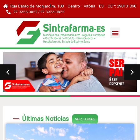
Rua Barão de Monjardim, 100 - Centro - Vitória - ES - CEP: 29010-390
27 3323-0822 / 27 3323-0822
Últimas Notícias
VER TODAS