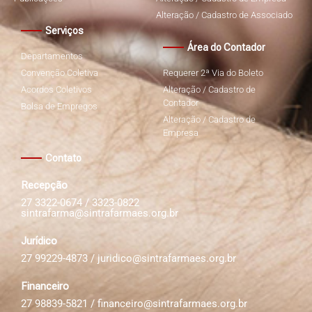
Alteração / Cadastro de Associado
Serviços
Área do Contador
Departamentos
Convenção Coletiva
Requerer 2ª Via do Boleto
Acordos Coletivos
Alteração / Cadastro de
Contador
Bolsa de Empregos
Alteração / Cadastro de
Empresa
Contato
Recepção
27 3322-0674 / 3323-0822
sintrafarma@sintrafarmaes.org.br
Jurídico
27 99229-4873 /
juridico@sintrafarmaes.org.br
Financeiro
27 98839-5821 /
financeiro@sintrafarmaes.org.br