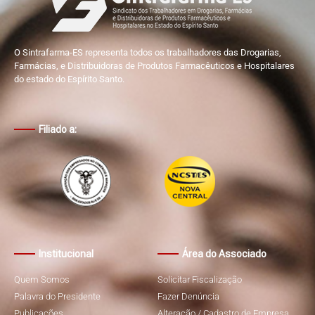
O Sintrafarma-ES representa todos os trabalhadores das Drogarias,
Farmácias, e Distribuidoras de Produtos Farmacêuticos e Hospitalares
do estado do Espírito Santo.
Filiado a:
Institucional
Área do Associado
Quem Somos
Solicitar Fiscalização
Palavra do Presidente
Fazer Denúncia
Publicações
Alteração / Cadastro de Empresa