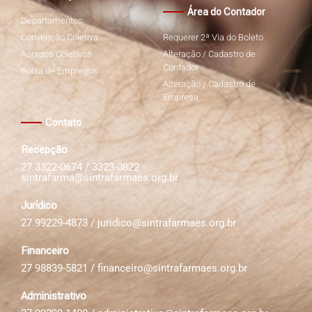
Área do Contador
Departamentos
Convenção Coletiva
Requerer 2ª Via do Boleto
Acordos Coletivos
Alteração / Cadastro de
Contador
Bolsa de Empregos
Alteração / Cadastro de
Empresa
Contato
Recepção
27 3322-0674 / 3323-0822
sintrafarma@sintrafarmaes.org.br
Jurídico
27 99229-4873 /
juridico@sintrafarmaes.org.br
Financeiro
27 98839-5821 /
financeiro@sintrafarmaes.org.br
Administrativo