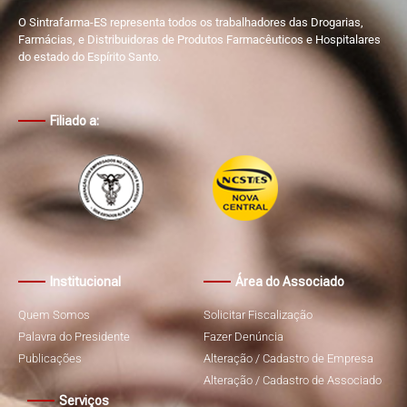
O Sintrafarma-ES representa todos os trabalhadores das Drogarias,
Farmácias, e Distribuidoras de Produtos Farmacêuticos e Hospitalares
do estado do Espírito Santo.
Filiado a:
Institucional
Área do Associado
Quem Somos
Solicitar Fiscalização
Palavra do Presidente
Fazer Denúncia
Publicações
Alteração / Cadastro de Empresa
Alteração / Cadastro de Associado
Serviços