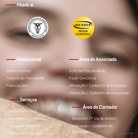
Filiado a:
Institucional
Área do Associado
Quem Somos
Solicitar Fiscalização
Palavra do Presidente
Fazer Denúncia
Publicações
Alteração / Cadastro de Empresa
Alteração / Cadastro de Associado
Serviços
Área do Contador
Departamentos
Convenção Coletiva
Requerer 2ª Via do Boleto
Acordos Coletivos
Alteração / Cadastro de
Contador
Bolsa de Empregos