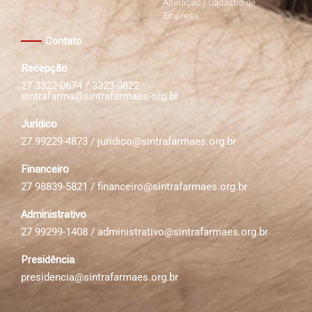
Alteração / Cadastro de
Empresa
Contato
Recepção
27 3322-0674 / 3323-0822
sintrafarma@sintrafarmaes.org.br
Jurídico
27 99229-4873 /
juridico@sintrafarmaes.org.br
Financeiro
27 98839-5821 /
financeiro@sintrafarmaes.org.br
Administrativo
27 99299-1408 /
administrativo@sintrafarmaes.org.br
Presidência
presidencia@sintrafarmaes.org.br