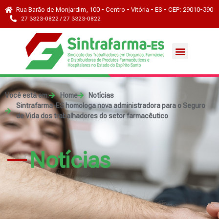
Rua Barão de Monjardim, 100 - Centro - Vitória - ES - CEP: 29010-390
27 3323-0822 / 27 3323-0822
Você está em:
Home
Notícias
Sintrafarma-ES homologa nova administradora para o Seguro
de Vida dos trabalhadores do setor farmacêutico
Notícias