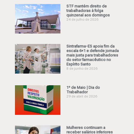
STF mantém direito de
trabalhadoras à folga
quinzenal aos domingos
24 de julho de 2026
Sintrafarma-ES apoia fim da
escala 6×1 e defende jornada
mais justa para trabalhadores
do setor farmacêutico no
Espírito Santo
8 de junho de 2026
1º de Maio | Dia do
Trabalhador
29 de abril de 2026
Mulheres continuam a
receber salários inferiores