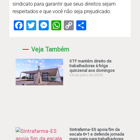
sindicato para garantir que seus direitos sejam
respeitados e que você não seja prejudicado.
Facebook
Twitter
Messenger
WhatsApp
Copy
Share
Link
Veja Também
STF mantém direito de
trabalhadoras à folga
quinzenal aos domingos
24 de julho de 2026
Sintrafarma-ES apoia fim da
escala 6×1 e defende jornada
mais justa para trabalhadores