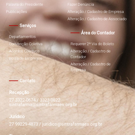
Palavra do Presidente
Fazer Denúncia
Publicações
Alteração / Cadastro de Empresa
Alteração / Cadastro de Associado
Serviços
Área do Contador
Departamentos
Convenção Coletiva
Requerer 2ª Via do Boleto
Acordos Coletivos
Alteração / Cadastro de
Contador
Bolsa de Empregos
Alteração / Cadastro de
Empresa
Contato
Recepção
27 3322-0674 / 3323-0822
sintrafarma@sintrafarmaes.org.br
Jurídico
27 99229-4873 /
juridico@sintrafarmaes.org.br